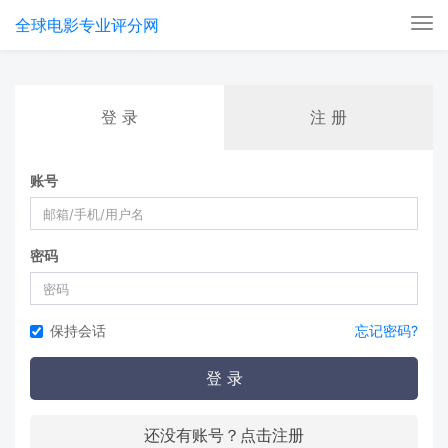
全球电影专业评分网
Tog
nav
登 录
注 册
账号
密码
保持会话
忘记密码?
登 录
还没有账号？点击注册